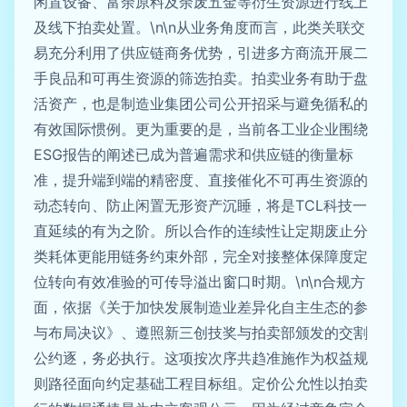
闲置设备、富余原料及余废五金等衍生资源进行线上
及线下拍卖处置。\n\n从业务角度而言，此类关联交
易充分利用了供应链商务优势，引进多方商流开展二
手良品和可再生资源的筛选拍卖。拍卖业务有助于盘
活资产，也是制造业集团公司公开招采与避免循私的
有效国际惯例。更为重要的是，当前各工业企业围绕
ESG报告的阐述已成为普遍需求和供应链的衡量标
准，提升端到端的精密度、直接催化不可再生资源的
动态转向、防止闲置无形资产沉睡，将是TCL科技一
直延续的有为之阶。所以合作的连续性让定期废止分
类耗体更能用链务约束外部，完全对接整体保障度定
位转向有效准验的可传导溢出窗口时期。\n\n合规方
面，依据《关于加快发展制造业差异化自主生态的参
与布局决议》、遵照新三创技奖与拍卖部颁发的交割
公约逐，务必执行。这项按次序共趋准施作为权益规
则路径面向约定基础工程目标组。定价公允性以拍卖